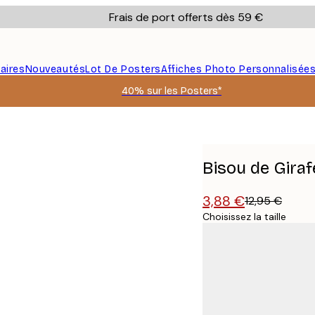
Frais de port offerts dès 59 €
aires
Nouveautés
Lot De Posters
Affiches Photo Personnalisée
40% sur les Posters*
Bisou de Giraf
3,88 €
12,95 €
Choisissez la taille