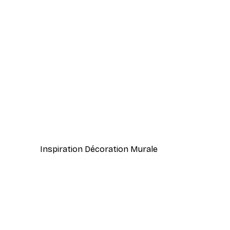
-40%*
Branche Abstraite Poster
À partir de 7,77 €
12,95 €
Inspiration Décoration Murale