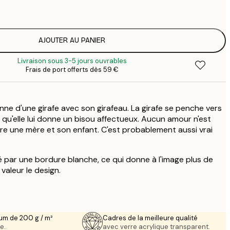
1
5
2
8
AJOUTER AU PANIER
3
Livraison sous 3-5 jours ouvrables
Frais de port offerts dès 59 €
nne d'une girafe avec son girafeau. La girafe se penche vers
it qu'elle lui donne un bisou affectueux. Aucun amour n'est
tre une mère et son enfant. C'est probablement aussi vrai
 par une bordure blanche, ce qui donne à l'image plus de
valeur le design.
um de 200 g / m²
Cadres de la meilleure qualité
e.
avec verre acrylique transparent.