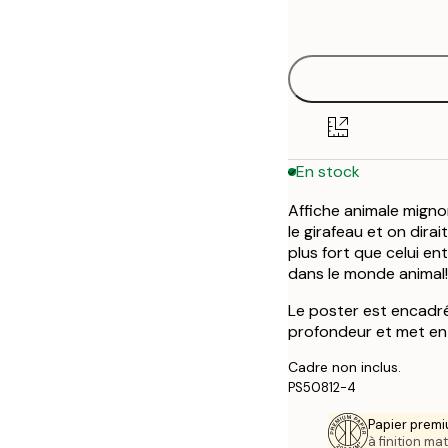
options
30x40 cm
50x70 cm
En stock
Affiche animale migno
le girafeau et on dira
plus fort que celui en
dans le monde animal!
Le poster est encadré
profondeur et met en 
Cadre non inclus.
PS50812-4
Papier premi
à finition mat