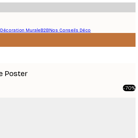
s
Décoration Murale
B2B
Nos Conseils Déco
e Poster
-70%