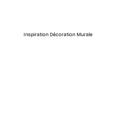
Vue Matinale sur le Lac Poste
À partir de 7,77 €
12,95 €
Inspiration Décoration Murale