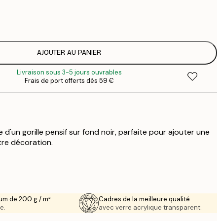
16
2
AJOUTER AU PANIER
Livraison sous 3-5 jours ouvrables
Frais de port offerts dès 59 €
 d'un gorille pensif sur fond noir, parfaite pour ajouter une
tre décoration.
um de 200 g / m²
Cadres de la meilleure qualité
e.
avec verre acrylique transparent.