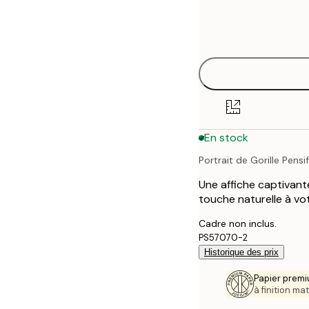
Frame
50x50 cm
options
En stock
Portrait de Gorille Pensif
Une affiche captivante
touche naturelle à vo
Cadre non inclus.
PS57070-2
Historique des prix
Papier premi
à finition mat