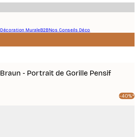
s
Décoration Murale
B2B
Nos Conseils Déco
raun - Portrait de Gorille Pensif
-40%*