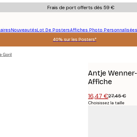
Frais de port offerts dès 59 €
aires
Nouveautés
Lot De Posters
Affiches Photo Personnalisée
40% sur les Posters*
 Gorille Pensif Affiche
Antje Wenner-B
Affiche
16,47 €
27,45 €
Choisissez la taille