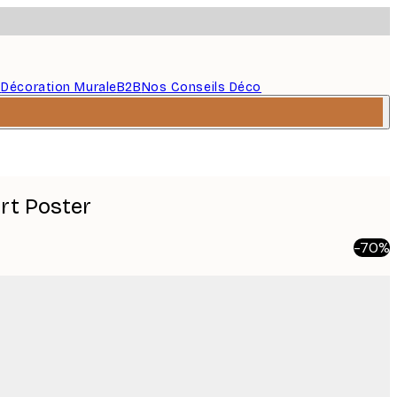
s
Décoration Murale
B2B
Nos Conseils Déco
rt Poster
-70%