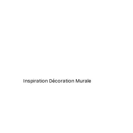
-70%
Nuances de Beiges Poster
À partir de 3,88 €
12,95 €
Inspiration Décoration Murale