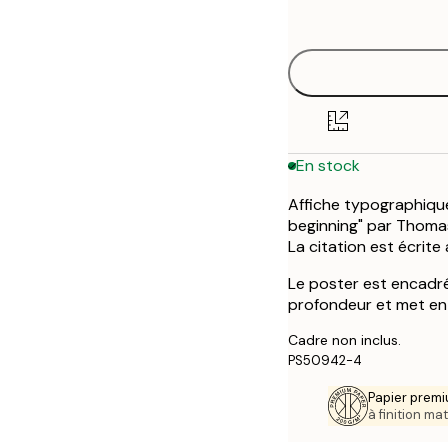
options
30x40 cm
50x70 cm
En stock
Affiche typographique
beginning" par Thomas S
La citation est écrite
Le poster est encadré
profondeur et met en 
Cadre non inclus.
PS50942-4
Papier premi
à finition mat