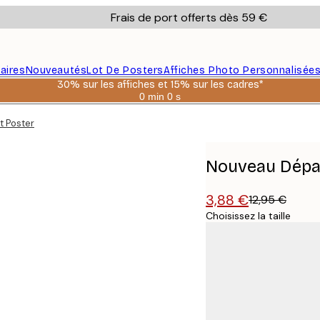
Frais de port offerts dès 59 €
aires
Nouveautés
Lot De Posters
Affiches Photo Personnalisée
30% sur les affiches et 15% sur les cadres*
0 min
0 s
Valable
jusqu'au
 Poster
:
2026-
08-
06
Nouveau Dépa
3,88 €
12,95 €
Choisissez la taille