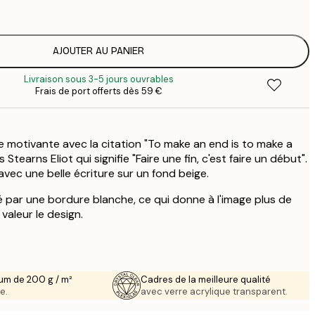
5
2
8
AJOUTER AU PANIER
3
Livraison sous 3-5 jours ouvrables
Frais de port offerts dès 59 €
 motivante avec la citation "To make an end is to make a
tearns Eliot qui signifie "Faire une fin, c'est faire un début".
 avec une belle écriture sur un fond beige.
 par une bordure blanche, ce qui donne à l'image plus de
valeur le design.
um de 200 g / m²
Cadres de la meilleure qualité
e.
avec verre acrylique transparent.