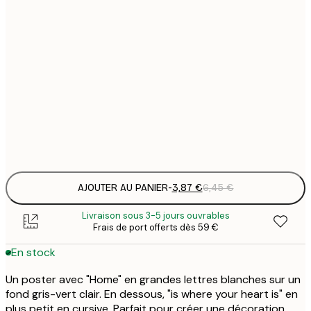
3
13x18 cm
7
21x30 cm
1
12
30x40 cm
2
Frame
options
AJOUTER AU PANIER
-
3,87 €
6,45 €
Livraison sous 3-5 jours ouvrables
Frais de port offerts dès 59 €
En stock
Un poster avec "Home" en grandes lettres blanches sur un
fond gris-vert clair. En dessous, "is where your heart is" en
plus petit en cursive. Parfait pour créer une décoration