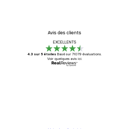
Avis des clients
EXCELLENTS
4.3 sur 5 étoiles
Basé sur 71079 évaluations.
Voir quelques avis ici.
Acheteur vérifié
Avis
des
Satisfaite !
clients
4 juin
Christelle K