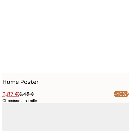
Product
images
Home Poster
3,87 €
6,45 €
-40%*
Choisissez la taille