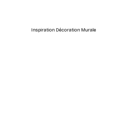
Lever de Soleil sur le Lac
À partir de 12,87 €
21,45 €
Inspiration Décoration Murale