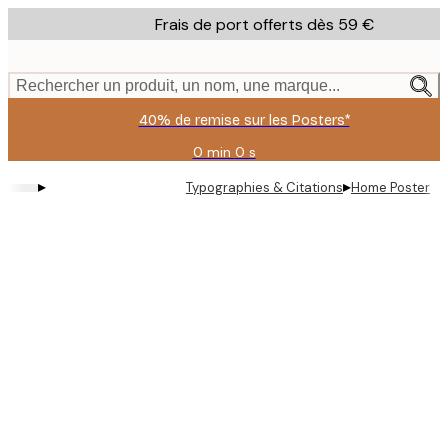
Skip
Frais de port offerts dès 59 €
to
main
content.
Rechercher un produit, un nom, une marque...
40% de remise sur les Posters*
0 min
0 s
Valable
jusqu'au
▸
▸
Typographies & Citations
Home Poster
:
2026-
08-
09