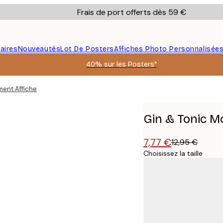
Frais de port offerts dès 59 €
aires
Nouveautés
Lot De Posters
Affiches Photo Personnalisée
40% sur les Posters*
ment Affiche
Gin & Tonic M
7,77 €
12,95 €
Choisissez la taille