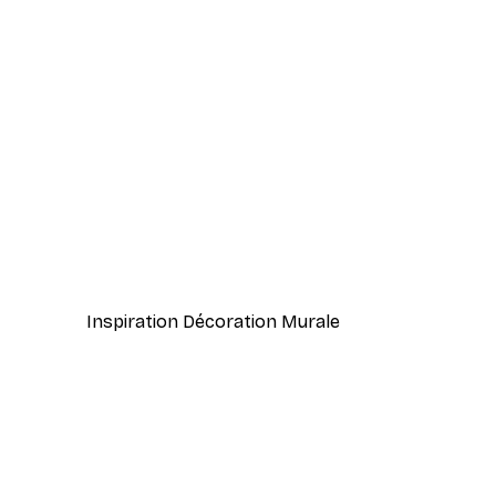
-40%*
Mojito Cocktail Affiche
À partir de 7,77 €
12,95 €
Inspiration Décoration Murale