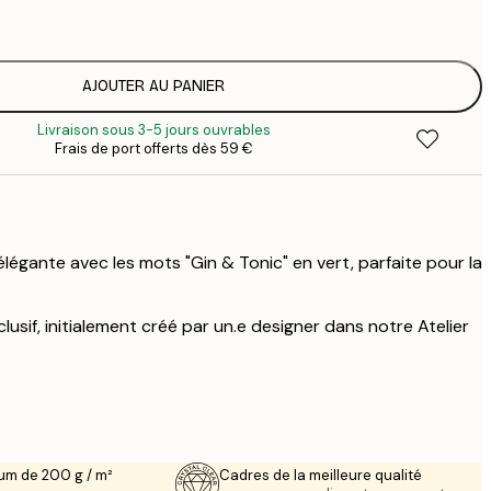
1
12
2
16
AJOUTER AU PANIER
2
Livraison sous 3-5 jours ouvrables
19
Frais de port offerts dès 59 €
3
26
4
64
élégante avec les mots "Gin & Tonic" en vert, parfaite pour la
lusif, initialement créé par un.e designer dans notre Atelier
um de 200 g / m²
Cadres de la meilleure qualité