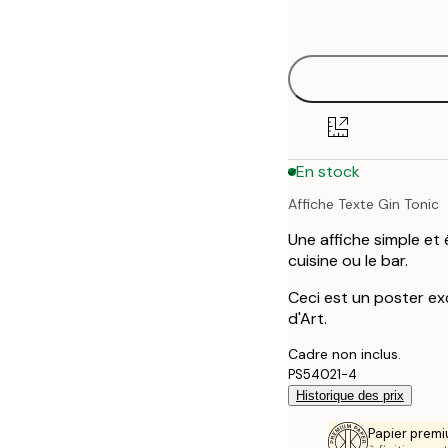
options
30x40 cm
40x50 cm
50x70 cm
En stock
70x100 cm
Affiche Texte Gin Tonic
100x150 cm
Une affiche simple et 
cuisine ou le bar.
Ceci est un poster exc
d'Art.
Cadre non inclus.
PS54021-4
Historique des prix
Papier premi