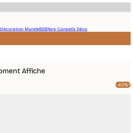
s
Décoration Murale
B2B
Nos Conseils Déco
oment Affiche
-40%*