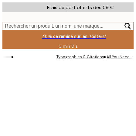
Skip
Frais de port offerts dès 59 €
to
main
content.
Rechercher un produit, un nom, une marque...
40% de remise sur les Posters*
0 min
0 s
Valable
jusqu'au
▸
▸
Typographies & Citations
All You Need is 
:
2026-
08-
09