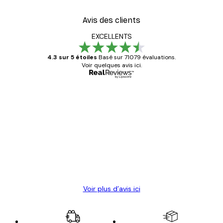
Avis des clients
EXCELLENTS
4.3 sur 5 étoiles
Basé sur 71079 évaluations.
Voir quelques avis ici.
Acheteur vérifié
Avis
des
Satisfaite !
clients
4 juin
Christelle K
Voir plus d’avis ici