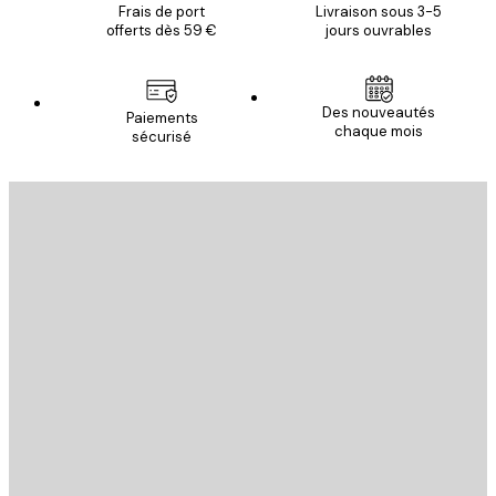
Frais de port
Livraison sous 3-5
offerts dès 59 €
jours ouvrables
Des nouveautés
Paiements
chaque mois
sécurisé
Email
ENVOYER
Store
Poster Store
Service Client