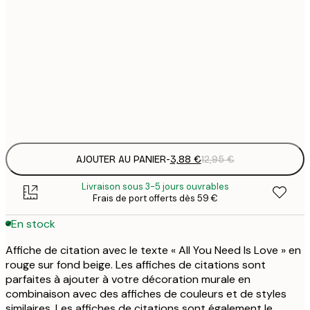
3
21x30 cm
1
5
30x40 cm
2
Frame
options
AJOUTER AU PANIER
-
3,88 €
12,95 €
Livraison sous 3-5 jours ouvrables
Frais de port offerts dès 59 €
En stock
Affiche de citation avec le texte « All You Need Is Love » en
rouge sur fond beige. Les affiches de citations sont
parfaites à ajouter à votre décoration murale en
combinaison avec des affiches de couleurs et de styles
similaires. Les affiches de citations sont également le