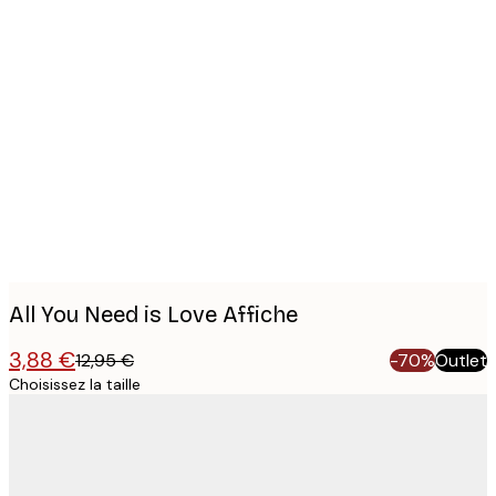
Product
images
All You Need is Love Affiche
3,88 €
12,95 €
-70%
Outlet
Choisissez la taille