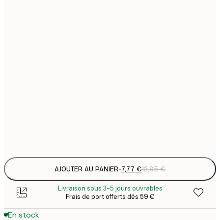
7
21x30 cm
1
12
30x40 cm
2
19
50x70 cm
3
26
70x100 cm
4
64
100x150 cm
Frame
options
AJOUTER AU PANIER
-
7,77 €
12,95 €
Livraison sous 3-5 jours ouvrables
Frais de port offerts dès 59 €
En stock