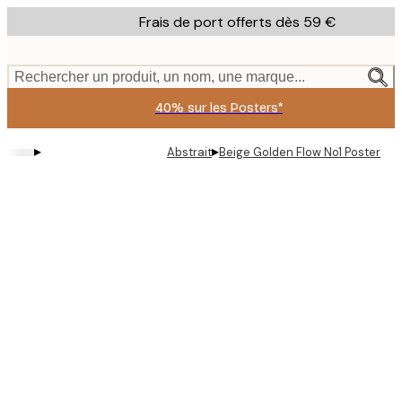
Skip
Frais de port offerts dès 59 €
to
main
content.
Rechercher un produit, un nom, une marque...
40% sur les Posters*
▸
▸
Abstrait
Beige Golden Flow No1 Poster