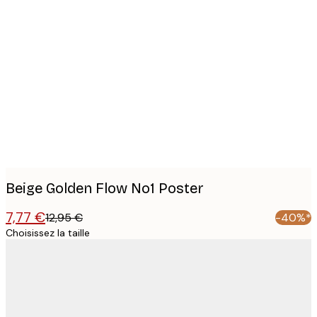
Product
images
Beige Golden Flow No1 Poster
7,77 €
12,95 €
-40%*
Choisissez la taille