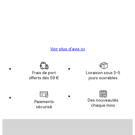
des
Satisfaite !
clients
4 juin
Christelle K
Voir plus d’avis ici
Frais de port
Livraison sous 3-5
offerts dès 59 €
jours ouvrables
Des nouveautés
Paiements
chaque mois
sécurisé