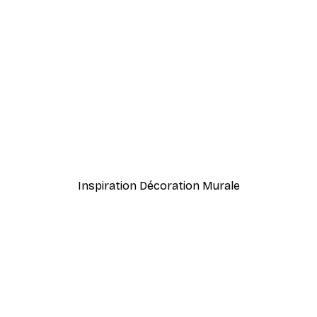
-40%*
Balançoire sur Palmier Po
À partir de 7,77 €
12,95 €
Inspiration Décoration Murale