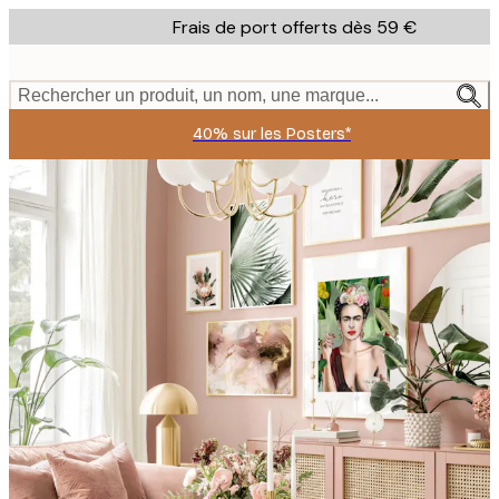
Skip
Frais de port offerts dès 59 €
to
main
content.
Rechercher un produit, un nom, une marque...
40% sur les Posters*