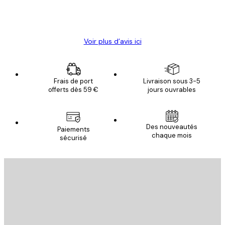
4 juin
Christelle K
Voir plus d’avis ici
Frais de port
Livraison sous 3-5
offerts dès 59 €
jours ouvrables
Email
Des nouveautés
Paiements
chaque mois
sécurisé
S'INSCRIRE
politique de confidentialité