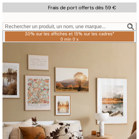
Skip
Frais de port offerts dès 59 €
to
main
content.
Rechercher un produit, un nom, une marque...
30% sur les affiches et 15% sur les cadres*
0 min
0 s
Valable
jusqu'au
:
2026-
08-
06