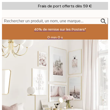
Skip
Frais de port offerts dès 59 €
to
main
content.
Rechercher un produit, un nom, une marque...
40% de remise sur les Posters*
0 min
0 s
Valable
jusqu'au
:
2026-
08-
09