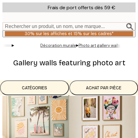
Skip
Frais de port offerts dès 59 €
to
main
content.
Rechercher un produit, un nom, une marque...
30% sur les affiches et 15% sur les cadres*
▸
▸
Décoration murale
Photo art gallery walls
Gallery walls featuring photo art
CATÉGORIES
ACHAT PAR PIÈCE