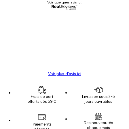
Voir quelques avis ici.
Acheteur vérifié
Avis
des
Satisfaite !
clients
4 juin
Christelle K
Voir plus d’avis ici
Frais de port
Livraison sous 3-5
offerts dès 59 €
jours ouvrables
Email
Des nouveautés
Paiements
chaque mois