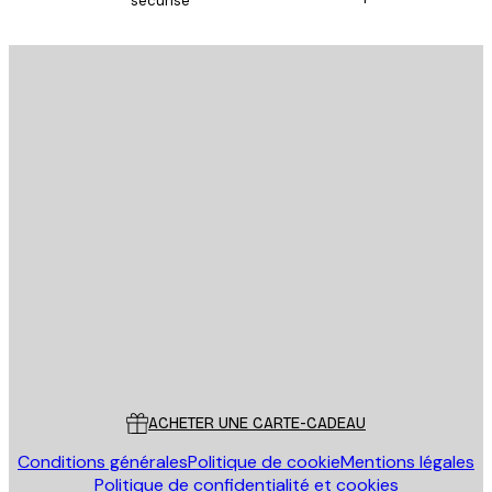
sécurisé
S'INSCRIRE
politique de confidentialité
Email
ENVOYER
Store
Poster Store
Service Client
ACHETER UNE CARTE-CADEAU
Conditions générales
Politique de cookie
Mentions légales
Politique de confidentialité et cookies