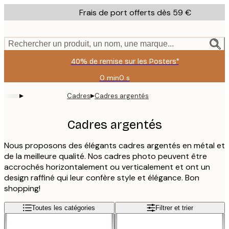
Skip
Frais de port offerts dès 59 €
to
main
content.
Rechercher un produit, un nom, une marque...
40% de remise sur les Posters*
0 min
0 s
Valable
jusqu'au
▸
▸
Cadres
Cadres argentés
:
2026-
08-
Cadres argentés
09
Nous proposons des élégants cadres argentés en métal et
de la meilleure qualité. Nos cadres photo peuvent être
accrochés horizontalement ou verticalement et ont un
design raffiné qui leur confère style et élégance. Bon
shopping!
Toutes les catégories
Filtrer et trier