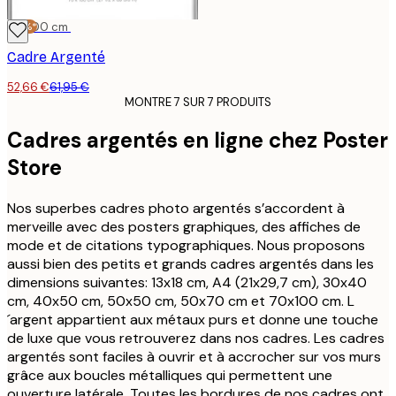
-15%*
70x100 cm
Cadre Argenté
52,66 €
61,95 €
MONTRE 7 SUR 7 PRODUITS
Cadres argentés en ligne chez Poster
Store
Nos superbes cadres photo argentés s’accordent à
merveille avec des posters graphiques, des affiches de
mode et de citations typographiques. Nous proposons
aussi bien des petits et grands cadres argentés dans les
dimensions suivantes: 13x18 cm, A4 (21x29,7 cm), 30x40
cm, 40x50 cm, 50x50 cm, 50x70 cm et 70x100 cm. L
´argent appartient aux métaux purs et donne une touche
de luxe que vous retrouverez dans nos cadres. Les cadres
argentés sont faciles à ouvrir et à accrocher sur vos murs
grâce aux boucles métalliques qui permettent une
ouverture latérale. Toutes les bordures de nos cadres ont