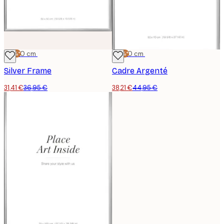
-15%*
50x50 cm
-15%*
50x70 cm
Silver Frame
Cadre Argenté
31,41 €
36,95 €
38,21 €
44,95 €