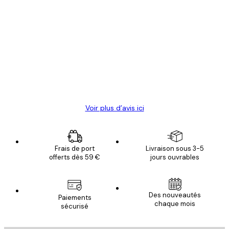
Acheteur vérifié
Avis
des
Satisfaite !
clients
4 juin
Christelle K
Voir plus d’avis ici
Frais de port
Livraison sous 3-5
offerts dès 59 €
jours ouvrables
Des nouveautés
Paiements
chaque mois
sécurisé