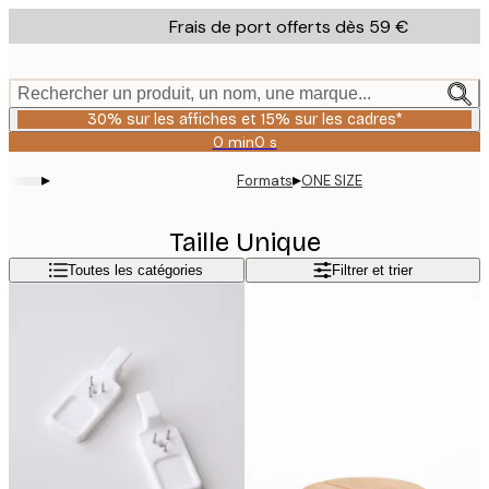
Skip
Frais de port offerts dès 59 €
to
main
content.
Rechercher un produit, un nom, une marque...
30% sur les affiches et 15% sur les cadres*
0 min
0 s
Valable
jusqu'au
▸
▸
Formats
ONE SIZE
:
2026-
08-
Taille Unique
06
Toutes les catégories
Filtrer et trier