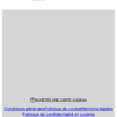
S'INSCRIRE
politique de confidentialité
Email
ENVOYER
Store
Poster Store
Service Client
ACHETER UNE CARTE-CADEAU
Conditions générales
Politique de cookie
Mentions légales
Politique de confidentialité et cookies