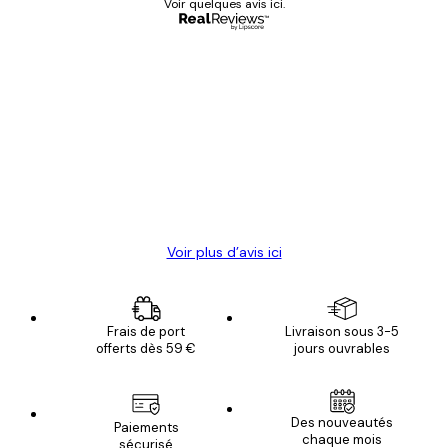
Voir quelques avis ici.
Acheteur vérifié
Avis
des
Satisfaite !
clients
4 juin
Christelle K
Voir plus d’avis ici
Frais de port
Livraison sous 3-5
offerts dès 59 €
jours ouvrables
Email
Des nouveautés
Paiements
chaque mois
sécurisé