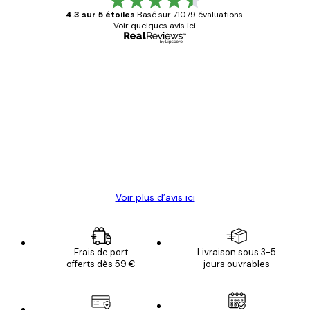
4.3 sur 5 étoiles
Basé sur 71079 évaluations.
Voir quelques avis ici.
Acheteur vérifié
Avis
des
Satisfaite !
clients
4 juin
Christelle K
Voir plus d’avis ici
Frais de port
Livraison sous 3-5
offerts dès 59 €
jours ouvrables