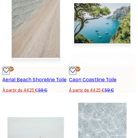
-25%*
-25%*
Aerial Beach Shoreline Toile
Capri Coastline Toile
À partir de 44,25 €
59 €
À partir de 44,25 €
59 €