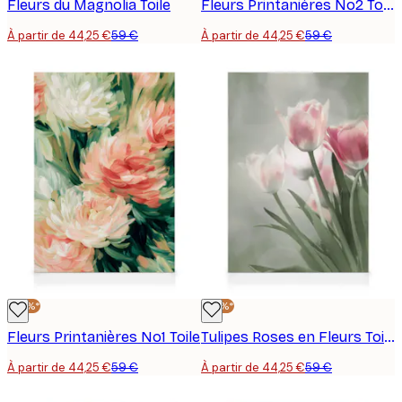
Fleurs du Magnolia Toile
Fleurs Printanières No2 Toile
À partir de 44,25 €
59 €
À partir de 44,25 €
59 €
-25%*
-25%*
Fleurs Printanières No1 Toile
Tulipes Roses en Fleurs Toile
À partir de 44,25 €
59 €
À partir de 44,25 €
59 €