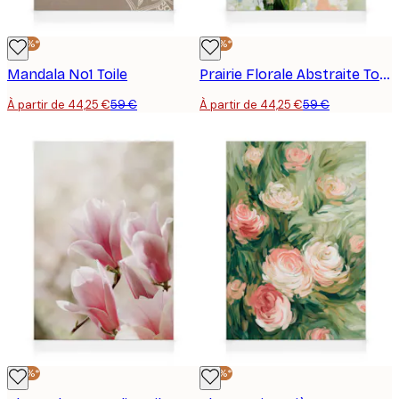
-25%*
-25%*
Mandala No1 Toile
Prairie Florale Abstraite Toile
À partir de 44,25 €
59 €
À partir de 44,25 €
59 €
-25%*
-25%*