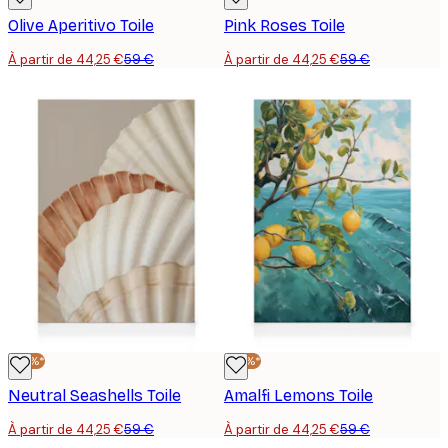
Olive Aperitivo Toile
Pink Roses Toile
À partir de 44,25 €
59 €
À partir de 44,25 €
59 €
-25%*
-25%*
Neutral Seashells Toile
Amalfi Lemons Toile
À partir de 44,25 €
59 €
À partir de 44,25 €
59 €