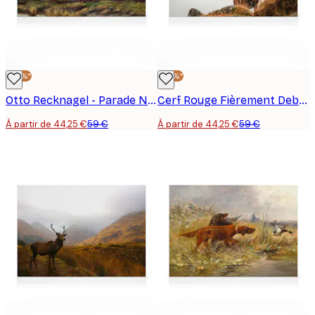
-25%*
-25%*
Otto Recknagel - Parade Nuptiale du Tétras Lyre Toile
Cerf Rouge Fièrement Debout Toile
À partir de 44,25 €
59 €
À partir de 44,25 €
59 €