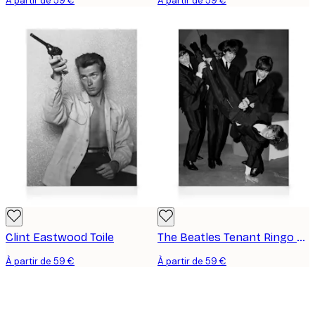
À partir de 59 €
À partir de 59 €
Clint Eastwood Toile
The Beatles Tenant Ringo Starr Toile
À partir de 59 €
À partir de 59 €