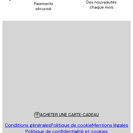
Des nouveautés
Paiements
chaque mois
sécurisé
Email
ENVOYER
Store
Poster Store
Service Client
ACHETER UNE CARTE-CADEAU
Conditions générales
Politique de cookie
Mentions légales
Politique de confidentialité et cookies