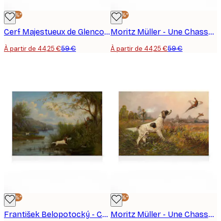
-25%*
-25%*
Cerf Majestueux de Glencoe, Écosse Toile
Moritz Müller - Une Chasse au Canard Toile
À partir de 44,25 €
59 €
À partir de 44,25 €
59 €
-25%*
-25%*
František Belopotocký - Chasse au Canard Sauvage Toile
Moritz Müller - Une Chasse au Faisan Toile