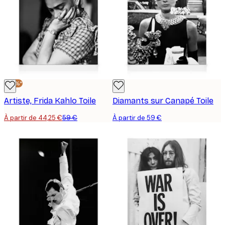
-25%*
Artiste, Frida Kahlo Toile
Diamants sur Canapé Toile
À partir de 44,25 €
59 €
À partir de 59 €